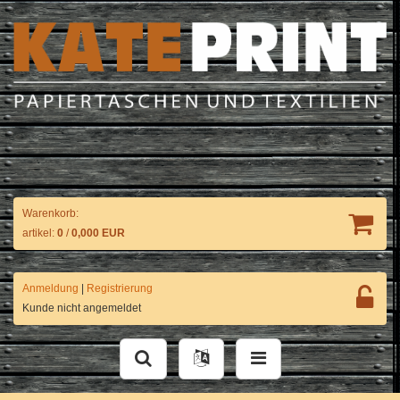
Warenkorb:
artikel:
0
/
0,000 EUR
Anmeldung
|
Registrierung
Kunde nicht angemeldet