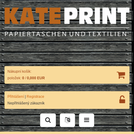
Nákupní košík:
položek:
0
/
0,000 EUR
Přihlášení
|
Registrace
Nepřihlášený zákazník