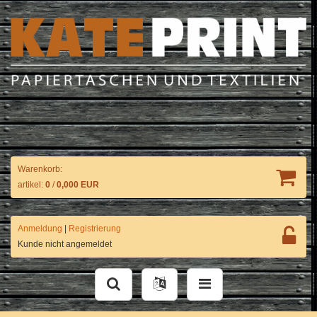
Warenkorb:
artikel:
0
/
0,000 EUR
Anmeldung
|
Registrierung
Kunde nicht angemeldet