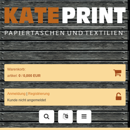
Warenkorb:
artikel:
0
/
0,000 EUR
Anmeldung
|
Registrierung
Kunde nicht angemeldet